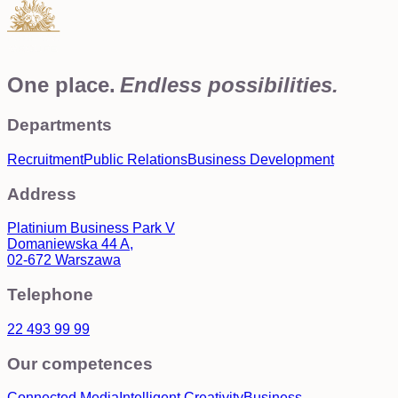
One place.
Endless possibilities.
Departments
Recruitment
Public Relations
Business Development
Address
Platinium Business Park V
Domaniewska 44 A,
02-672 Warszawa
Telephone
22 493 99 99
Our competences
Connected Media
Intelligent Creativity
Business