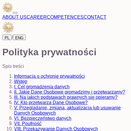
ABOUT US
CAREER
COMPETENCES
CONTACT
/
PL
ENG
Polityka prywatności
Spis treści
Informacja o ochronie prywatności
Wstęp
I. Cel gromadzenia danych
II. Jakie Dane Osobowe gromadzimy i przetwarzamy?
III. Na jakich podstawach prawnych się opieramy?
IV. Kto przetwarza Dane Osobowe?
V. Przeglądanie, zmiana, aktualizacja lub usuwanie
Danych Osobowych
VI. Bezpieczeństwo danych
VII. Poufność
VIII. Przekazywanie Danych Osobowych