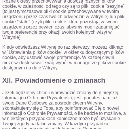
Różne okresy przechowywania dotyczą różnych plików
cookie, w zależności od tego czy są to pliki cookie "sesyjne"
(to jest tymczasowe pliki cookie przechowywane w twoim
urządzeniu przez czas twoich odwiedzin w Witrynie) lub pliki
cookie "stałe" (czyli pliki cookie, które pozostają w twoim
urządzeniu przez pewien czas, abyśmy mogli zapamiętać
twoje preferencje przy okazji twoich kolejnych wizyt w
Witrynie).
Kiedy odwiedzasz Witrynę po raz pierwszy, możesz kliknąć
w "Ustawienia plików cookie" w okienku dotyczącym plików
cookie, aby ustawić swoje preferencje. W każdej chwili
możesz dostosować swój wybór w managerze plików cookie
dostępnym na dole Witryny.
XII. Powiadomienie o zmianach
Jeżeli będziemy chcieli wprowadzić zmiany do niniejszej
Informacji o Ochronie Prywatności, jeśli podałeś nam już
swoje Dane Osobowe za pośrednictwem Witryny,
skontaktujemy się z Tobą, aby poinformować Cię o nowej
Informacji o Ochronie Prywatności, o ile będzie to możliwe, a
w niektórych przypadkach konieczne może być uzyskanie
Twojej zgody na takie zmiany. W każdym przypadku,
wszelkie zmiany niniejszej Informacji o Ochronie