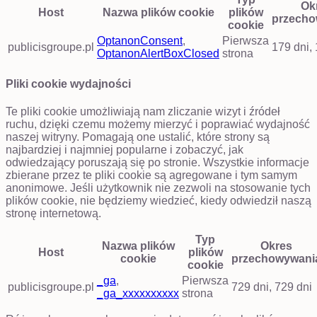
Ok
Host
Nazwa plików cookie
plików
przecho
cookie
OptanonConsent
,
Pierwsza
publicisgroupe.pl
179 dni,
OptanonAlertBoxClosed
strona
Pliki cookie wydajności
Te pliki cookie umożliwiają nam zliczanie wizyt i źródeł
ruchu, dzięki czemu możemy mierzyć i poprawiać wydajność
naszej witryny. Pomagają one ustalić, które strony są
najbardziej i najmniej popularne i zobaczyć, jak
odwiedzający poruszają się po stronie. Wszystkie informacje
zbierane przez te pliki cookie są agregowane i tym samym
anonimowe. Jeśli użytkownik nie zezwoli na stosowanie tych
plików cookie, nie będziemy wiedzieć, kiedy odwiedził naszą
stronę internetową.
Typ
Nazwa plików
Okres
Host
plików
cookie
przechowywani
cookie
_ga
,
Pierwsza
publicisgroupe.pl
729 dni, 729 dni
_ga_xxxxxxxxxx
strona