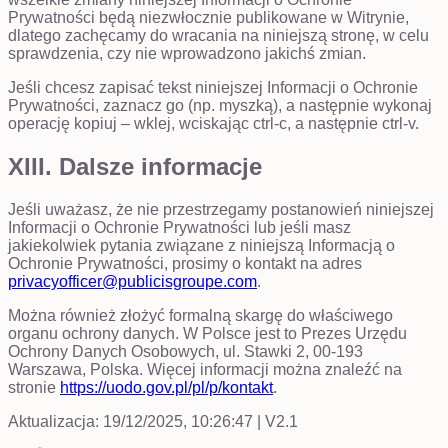
Prywatności będą niezwłocznie publikowane w Witrynie,
dlatego zachęcamy do wracania na niniejszą stronę, w celu
sprawdzenia, czy nie wprowadzono jakichś zmian.
Jeśli chcesz zapisać tekst niniejszej Informacji o Ochronie
Prywatności, zaznacz go (np. myszką), a następnie wykonaj
operację kopiuj – wklej, wciskając ctrl-c, a następnie ctrl-v.
XIII. Dalsze informacje
Jeśli uważasz, że nie przestrzegamy postanowień niniejszej
Informacji o Ochronie Prywatności lub jeśli masz
jakiekolwiek pytania związane z niniejszą Informacją o
Ochronie Prywatności, prosimy o kontakt na adres
privacyofficer@publicisgroupe.com
.
Można również złożyć formalną skargę do właściwego
organu ochrony danych. W Polsce jest to Prezes Urzędu
Ochrony Danych Osobowych, ul. Stawki 2, 00-193
Warszawa, Polska. Więcej informacji można znaleźć na
stronie
https://uodo.gov.pl/pl/p/kontakt
.
Aktualizacja: 19/12/2025, 10:26:47 | V2.1